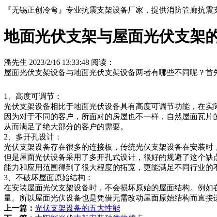
『无锡正创冷弯』专业抗震支架设备厂家，提供消防管廊抗震
地面光伏支架与屋面光伏支架
潘先生
2023/2/16 13:33:48
阅读：
屋面光伏支架设备与地面光伏支架设备两者有哪些不同呢？首
1、高度可调节：
光伏支架设备相比于地面光伏设备具有高度可调节功能，在实
因为对于不同的客户，所面对的房屋也不一样，自然屋面瓦片
从而满足了绝大部分的客户的需要。
2、多开孔设计：
光伏支架设备存在很多的连接板，传统光伏支架设备在安装时
但是屋面光伏设备采用了多开孔式设计，很好的规避了这个缺
能力和应用范围得到了很大程度的拓宽，更能满足不同行业的
3、不破坏屋面原始结构：
在安装屋面光伏支架设备时，不会损坏原始的屋面结构。例如
量。所以屋面光伏设备也是凭借无需改动屋面原始结构而直接
上一篇：
光伏支架设备的五大性能