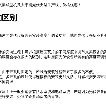
支架成型机及太阳能光伏支架生产线，价格优惠！
的区别
先屋面光伏设备具有安装高度可调节功能，地面光伏设备所不具
际的安装过程中可以根据屋面瓦片的不同厚度来调节支架设备的
的厚度会存在很大的区别，这时屋面光伏设备所具有的高度可调
，由于开孔时固定的，所以给安装过程带来了很多的不便。
点。多开孔的设计使得连接板的安装更加灵活，能够根据安装环
不同需求。
在屋面上一般会铺设有防水系统和电路系统，若是因为光伏设备
进行安装，受到了众多消费者的青睐。